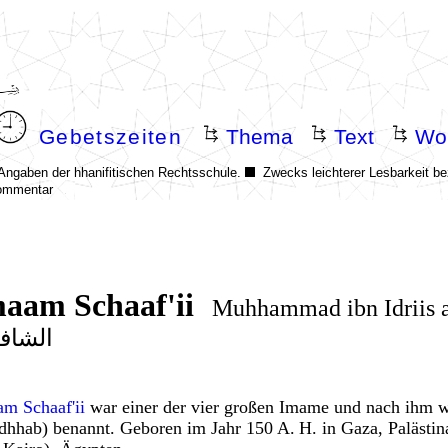
aam Schaaf'ii
الشاف
am Schaaf'ii
war einer der vier großen Imame und nach ihm w
dhhab) benannt.
Geboren
im Jahr
150 A. H.
in
Gaza, Palästi