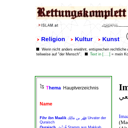
Im
عي
Ima
(Ma