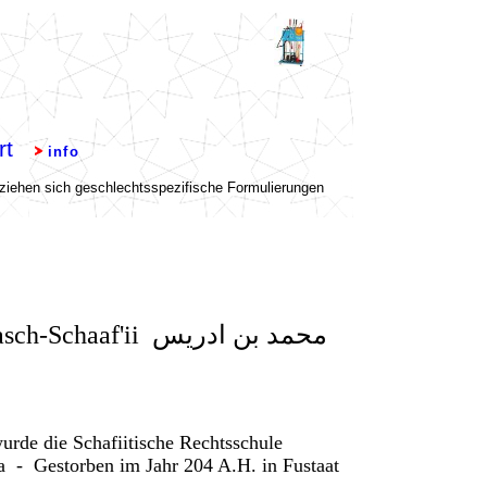
محمد بن ادريس
urde die Schafiitische Rechtsschule
na - Gestorben
im Jahr
204 A.H.
in
Fustaat