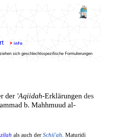
er der
'Aqiidah
-Erklärungen
des
ammad b. Mahhmuud al-
zilah
als auch der
Schii'ah
.
Maturidi