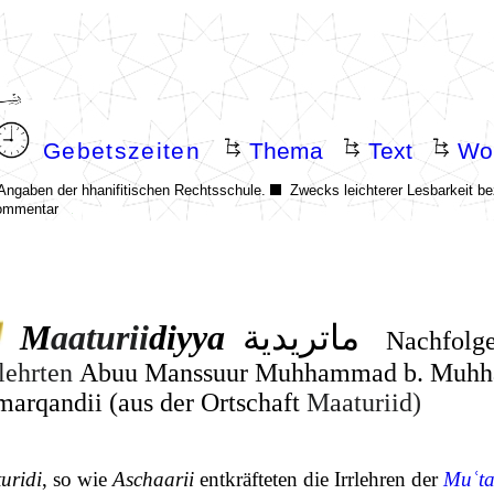
ماتريدية
M
aa
tur
ii
diyya
.
Nachfolg
lehrten
Abuu Manssuur Muhhammad b. Muhh
marq
andii (aus der Ortschaft
Maa
tur
ii
d
)
uridi
, so wie
Aschaarii
entkräfteten die Irrlehren der
Muʿta