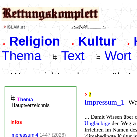
.
2
Impressum_1
W
... Damit Wissen über 
.
Ungläubige
den Weg zur
Irrlehren im Namen des 
klimabedingte Kultur is