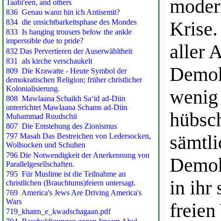
modern
Krise
aller 
Demokr
wenig 
hübsch
sämtli
Demokr
in ihr
freien