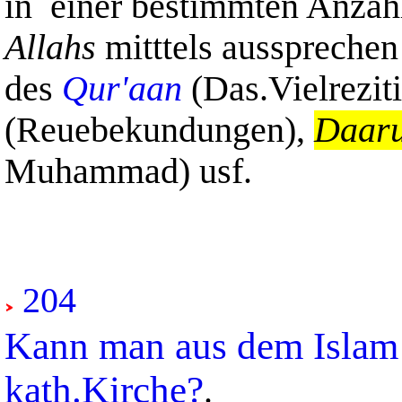
in einer bestimmten Anzah
Allahs
mitttels ausspreche
des
Qur'aan
(Das.Vielreziti
(Reuebekundungen),
Daar
Muhammad) usf.
204
Kann man aus dem Islam "
kath.Kirche?
.