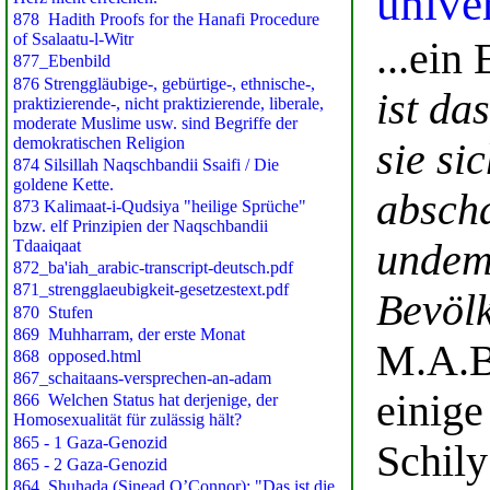
unive
...ein
ist da
sie si
abscha
undem
Bevöl
M.A.B
einige
Schily