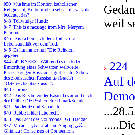
Gedan
weil 
224
Auf d
Demok
...28.
.....D