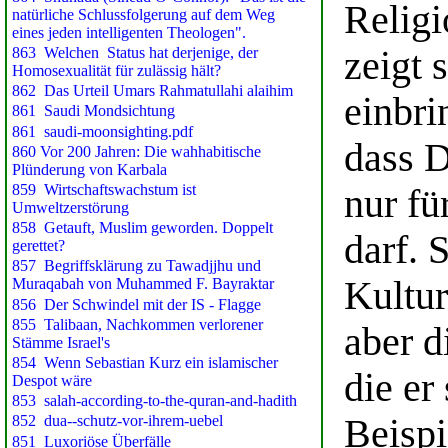
Religi
zeigt 
einbri
dass 
nur fü
darf. 
Kultur
aber d
die er 
Beispi