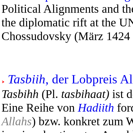
Political Alignments and t
the diplomatic rift at the 
Chossudovsky (März 1424 
Tasbiih
, der Lobpreis Al
Tasbihh
(Pl.
tasbihaat)
ist 
Eine Reihe von
Hadiith
for
Allahs
) bzw. konkret zum 