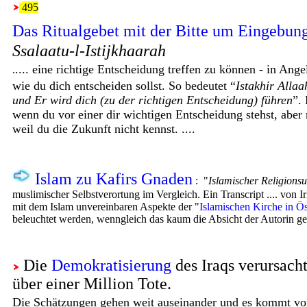
495
Das Ritualgebet mit der Bitte um
Eingebun
Ssalaatu-l-Istijkhaarah
....
eine richtige Entscheidung treffen zu können - in Ange
.
wie du dich entscheiden sollst. So bedeutet
“
Istakhir Allaa
und Er wird dich (zu der richtigen Entscheidung) führen
”.
wenn du vor einer dir wichtigen Entscheidung stehst, aber 
weil du die Zukunft nicht kennst. ....
Islam zu Kafirs Gnaden
: "
Islamischer Religionsu
muslimischer Selbstverortung im Vergleich. Ein Transcript .... von I
mit dem Islam unvereinbaren Aspekte der "
Islamischen Kirche in Ös
beleuchtet werden, wenngleich das kaum die Absicht der Autorin ge
Die
Demokratisierung
des Iraqs verursach
über einer Million Tote.
Die Schätzungen gehen weit auseinander und es kommt vor