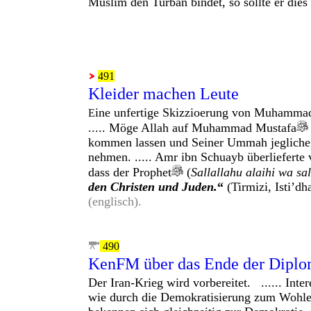
Muslim den Turban bindet, so sollte er dies
491
Kleider machen Leute
ine unfertige Skizzioerung von Muhammad
E
..... Möge Allah auf Muhammad Mustafa
kommen lassen und Seiner Ummah jegliche F
nehmen. ..... Amr ibn Schuayb überlieferte
dass der Prophet
(
Sallallahu alaihi wa sa
den Christen und Juden.
“
(Tirmizi, Isti’d
(englisch).
490
KenFM über das Ende der Diplo
Der Iran-Krieg wird vorbereitet. ......
Inte
wie durch die Demokratisierung zum Wohle