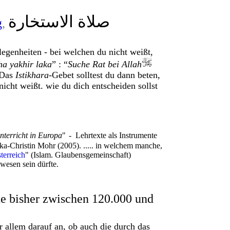
صلاة الاستخارة
g
,
legenheiten - bei welchen du nicht weißt,
ha yakhir laka
” : “
Suche Rat bei Allah
Das
Istikhara
-Gebet solltest du dann beten,
nicht weißt. wie du dich entscheiden sollst
nterricht in Europa
"
- Lehrtexte als Instrumente
rka-Christin Mohr (2005). ..... in welchem manche,
terreich
" (Islam. Glaubensgemeinschaft)
wesen sein dürfte.
te bisher zwischen 120.000 und
 allem darauf an, ob auch die durch das