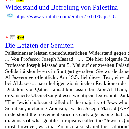
Widerstand und Befreiung von Palestina
https://www.youtube.com/embed/3xb4F8JpUL8
499
Die Letzten der Semiten
Palästinenser leisten unerschütterlichen Widerstand gegen
... Von Professor Joseph Massad ....
Die hier folgende Re
Professor Joseph Massad am 5. Mai auf der zweiten Paläst
Solidaritätskonferenz in Stuttgart gehalten. Sie wurde dan
Al Jazeera veröffentlicht. Am 19.5. fiel dieser Text, einer
bei Al Jazeera, nach heftigen zionistischen Reaktionen der
Diktators von Qatar, Hamad bin Jassim bin Jabr Al-Thani
organisierte Übersetzung dieses wichtigen Textes mit Dan
"The Jewish holocaust killed off the majority of Jews who 
Semitism, including Zionism," writes Joseph Massad [AFP
understood the movement since its early age as one that sha
diagnosis of what gentile Europeans called the "Jewish Que
most, however, was that Zionism also shared the "solution"