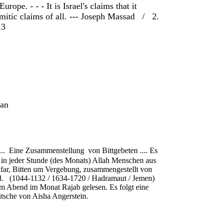
pe. - - - It is Israel's claims that it
mitic claims of all. ---
Joseph Massad / 2.
13
an
... Eine Zusammenstellung von Bittgebeten .... Es
in
jeder Stunde
(
des Monats)
Allah
Menschen aus
hfar
,
Bitten um Vergebung
,
zusammengestellt von
. (1044-1132 / 1634-1720 / Hadramaut / Jemen)
em Abend
im Monat
Rajab gelesen
.
Es
folgt
eine
utsche von Aisha Angerstein.