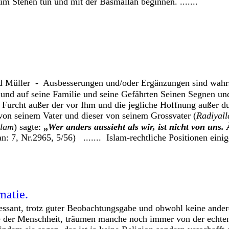
 im Stehen tun und mit der Basmallah beginnen. .......
 Müller - Ausbesserungen und/oder Ergänzungen sind wahrs
und auf seine Familie und seine Gefährten Seinen Segnen un
urcht außer der vor Ihm und die jegliche Hoffnung außer d
 von seinem Vater und dieser von seinem Grossvater (
Radiyal
llam
) sagte:
„
Wer anders aussieht als wir, ist nicht von uns. 
han: 7, Nr.2965, 5/56) ....... Islam-rechtliche Positionen eini
matie.
ressant, trotz guter Beobachtungsgabe und obwohl keine ander
 der Menschheit, träumen manche noch immer von der echten