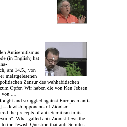
 den Antisemitismus
de (in English) hat
ina-
ach, am 14.5., von
 der meistgelesenen
 politischen Zensur des wahhabitischen
, zum Opfer. Wir haben die von Ken Jebsen
k von ....
fought and struggled against European anti-
] ---Jewish opponents of Zionism
red the precepts of anti-Semitism in its
stion". What galled anti-Zionist Jews the
 to the Jewish Question that anti-Semites