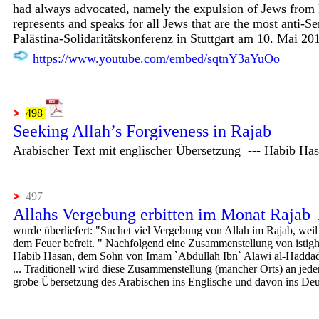
had always advocated, namely the expulsion of Jews from Euro
represents and speaks for all Jews that are the most anti-Se
Palästina-Solidaritätskonferenz in Stuttgart am 10. Mai 20
https://www.youtube.com/embed/sqtnY3aYuOo
498
Seeking Allah’s Forgiveness in Rajab
Arabischer Text mit englischer Übersetzung
---
Habib
Has
497
Allahs
Vergebung erbitten im Monat
Rajab
wurde
überliefert
:
"Suchet
viel
Vergebung von
Allah
im
Rajab
,
weil
dem
Feuer befreit
.
"
Nachfolgend eine Zusammenstellung von
istig
Habib
Hasan, dem Sohn
von
Imam
`
Abdullah Ibn`
Alawi
al-
Haddad
...
Traditionell wird diese Zusammenstellung (mancher Orts) an
jed
grobe Übersetzung des Arabischen ins Englische und davon ins De