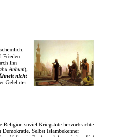
cheinlich.
d Frieden
urch Ihn
lahu Anhum
),
Ähnelt nicht
ger Gelehrter
e Religion soviel Kriegstote hervorbrachte
 Demokratie. Selbst Islambekenner