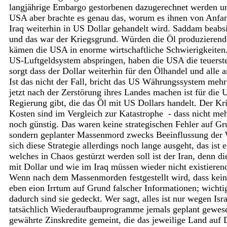
langjährige Embargo gestorbenen dazugerechnet werden und
USA aber brachte es genau das, worum es ihnen von Anfan
Iraq weiterhin in US Dollar gehandelt wird. Saddam beabsi
und das war der Kriegsgrund. Würden die Öl produzierend
kämen die USA in enorme wirtschaftliche Schwierigkeiten
US-Luftgeldsystem abspringen, haben die USA die teuers
sorgt dass der Dollar weiterhin für den Ölhandel und alle
Ist das nicht der Fall, bricht das US Währungssystem meh
jetzt nach der Zerstörung ihres Landes machen ist für die 
Regierung gibt, die das Öl mit US Dollars handelt. Der Kr
Kosten sind im Vergleich zur Katastrophe - dass nicht meh
noch günstig. Das waren keine strategischen Fehler auf G
sondern geplanter Massenmord zwecks Beeinflussung der 
sich diese Strategie allerdings noch lange ausgeht, das ist
welches in Chaos gestürzt werden soll ist der Iran, denn d
mit Dollar und wie im Iraq müssen wieder nicht existiere
Wenn nach dem Massenmorden festgestellt wird, dass kei
eben eion Irrtum auf Grund falscher Informationen; wichtig 
dadurch sind sie gedeckt. Wer sagt, alles ist nur wegen Isra
tatsächlich Wiederaufbauprogramme jemals geplant gewese
gewährte Zinskredite gemeint, die das jeweilige Land auf 