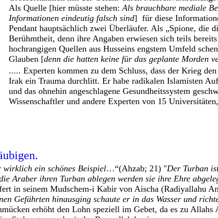
Als Quelle [hier müsste stehen:
Als brauchbare mediale Be
Informationen eindeutig falsch sind
] für diese Informatio
Pendant hauptsächlich zwei Überläufer. Als „Spione, die die
Berühmtheit, denn ihre Angaben erwiesen sich teils bereits
hochrangigen Quellen aus Husseins engstem Umfeld schen
Glauben [
denn die hatten keine für das geplante Morden v
..... Experten kommen zu dem Schluss, dass der Krieg de
Irak ein Trauma durchlitt. Er habe radikalen Islamisten A
und das ohnehin angeschlagene Gesundheitssystem geschw
Wissenschaftler und andere Experten von 15 Universitäten
äubigen.
 wirklich ein schönes Beispiel
…“(Ahzab; 21) "
Der Turban is
die Araber ihren Turban ablegen werden sie ihre Ehre abgele
efert in seinem Mudschem-i Kabir von Aischa (Radiyallahu An
inen Gefährten hinausging schaute er in das Wasser und richt
hmücken erhöht den Lohn speziell im Gebet, da es zu Allahs