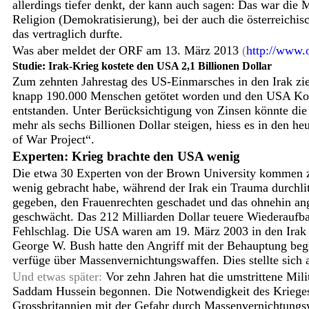
allerdings tiefer denkt, der kann auch sagen: Das war die 
Religion (Demokratisierung), bei der auch die österreichis
das vertraglich durfte.
Was aber meldet der ORF am 13.
.
März 2013
(
http://www.o
Studie: Irak-Krieg kostete den USA 2,1 Billionen Dollar
Zum zehnten Jahrestag des US-Einmarsches in den Irak zie
knapp 190.000 Menschen getötet worden und den USA Kost
entstanden. Unter Berücksichtigung von Zinsen könnte d
mehr als sechs Billionen Dollar steigen, hiess es in den he
of War Project“.
Experten: Krieg brachte den USA wenig
Die etwa 30 Experten von der Brown University kommen 
wenig gebracht habe, während der Irak ein Trauma durchlitt
gegeben, den Frauenrechten geschadet und das ohnehin a
geschwächt. Das 212 Milliarden Dollar teuere Wiederaufb
Fehlschlag. Die USA waren am 19. März 2003 in den Irak 
George W. Bush hatte den Angriff mit der Behauptung be
verfüge über Massenvernichtungswaffen. Dies stellte sich a
Und etwas später:
Vor zehn Jahren hat die umstrittene Mil
Saddam Hussein begonnen. Die Notwendigkeit des Kriege
Grossbritannien mit der Gefahr durch Massenvernichtungs