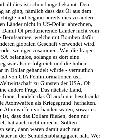
 all dies ist schon lange bekannt. Den
g an ging, nämlich dass das Öl aus dem
chtigte und begann bereits dies zu ändern
en Länder nicht in US-Dollar abrechnen,
. Damit Öl produzierende Länder nicht vom
te Berufsarmee, welche mit Bomben dafür
 anderen globalen Geschäft verwendet wird.
r oder weniger zusammen. Was die Iraqer
USA belanglos, solange es dort eine
ieg war also erfolgreich und die hohen
r in Dollar gehandelt würde - vermutlich
rund von CIA Fehlinformationen usf.
Weltwirtschaft zu Gunsten der USA. Ob
 eine andere Frage. Das nächste Land,
ie Iraner handeln das Öl auch nur beschränkt
nde Atomwaffen als Kriegsgrund herhalten.
ne Atomwaffen vorhanden waren, sowar es
ist, dass das Dollars fließen, denn nur
el, hat auch nicht unrecht. Sollten
n sein, dann waren damit auch nur
Dauer in der Schuldenabhängigkeit hält. Wer