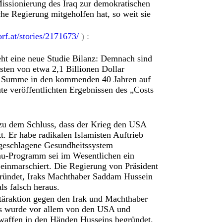
Missionierung des Iraq zur demokratischen
che Regierung mitgeholfen hat, so weit sie
rf.at/stories/2171673/
) :
ht eine neue Studie Bilanz: Demnach sind
en von etwa 2,1 Billionen Dollar
ie Summe in den kommenden 40 Jahren auf
ute veröffentlichten Ergebnissen des „Costs
zu dem Schluss, dass der Krieg den USA
. Er habe radikalen Islamisten Auftrieb
ngeschlagene Gesundheitssystem
au-Programm sei im Wesentlichen ein
einmarschiert. Die Regierung von Präsident
gründet, Iraks Machthaber Saddam Hussein
ls falsch heraus.
itäraktion gegen den Irak und Machthaber
s wurde vor allem von den USA und
waffen in den Händen Husseins begründet.