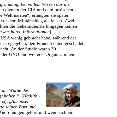
gründung, bei vollem Wissen das die
nen dienten der CIA und dem britischen
 Welt narrten“, erlangten sie später
 vor dem Militärschlag als falsch. Zwei
kten die Geheimdienste hingegen keinen
erwertbaren Informationen
].
n USA wenig gebracht habe, während der
uftrieb gegeben, den Frauenrechten geschadet
ächt. An der Studie waren 30
, der UNO und weiterer Organisationen
t die Würde des
gt haben
.“ (
Hadiith -
ha): „
Als unser
ete seinen Bart und
 Anordnungen gehört und wenn sich ein