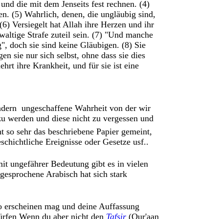
und die mit dem Jenseits fest rechnen. (4)
en. (5) Wahrlich, denen, die ungläubig sind,
 (6) Versiegelt hat Allah ihre Herzen und ihr
waltige Strafe zuteil sein. (7) "Und manche
, doch sie sind keine Gläubigen. (8) Sie
n sie nur sich selbst, ohne dass sie dies
hrt ihre Krankheit, und für sie ist eine
ndern ungeschaffene Wahrheit von der wir
 zu werden und diese nicht zu vergessen und
ht so sehr das beschriebene Papier gemeint,
chichtliche Ereignisse oder Gesetze usf..
it ungefährer Bedeutung gibt es in vielen
esprochene Arabisch hat sich stark
 so erscheinen mag und deine Auffassung
dürfen Wenn du aber nicht den
Tafsir
(Qur'aan