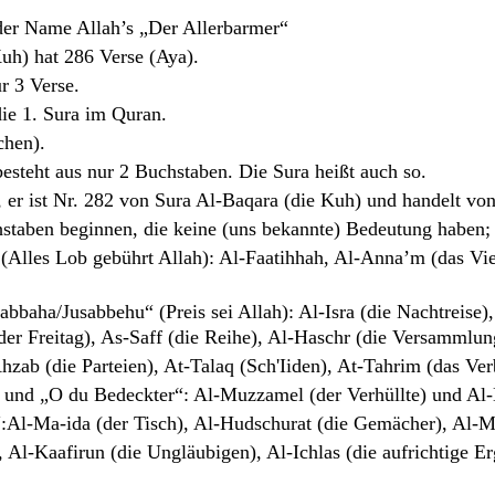
der Name Allah’s „Der Allerbarmer“
Kuh) hat 286 Verse (Aya).
r 3 Verse.
die 1. Sura im Quran.
chen).
esteht aus nur 2 Buchstaben. Die Sura heißt auch so.
, er ist Nr. 282 von Sura Al-Baqara (die Kuh) und handelt vo
chstaben beginnen, die keine (uns bekannte) Bedeutung habe
(Alles Lob gebührt Allah): Al-Faatihhah, Al-Anna’m (das Vieh
baha/Jusabbehu“ (Preis sei Allah): Al-Isra (die Nachtreise),
er Freitag), As-Saff (die Reihe), Al-Haschr (die Versammlun
zab (die Parteien), At-Talaq (Sch'Iiden), At-Tahrim (das Ver
“ und „O du Bedeckter“: Al-Muzzamel (der Verhüllte) und Al
“:Al-Ma-ida (der Tisch), Al-Hudschurat (die Gemächer), Al-
Al-Kaafirun (die Ungläubigen), Al-Ichlas (die aufrichtige Er