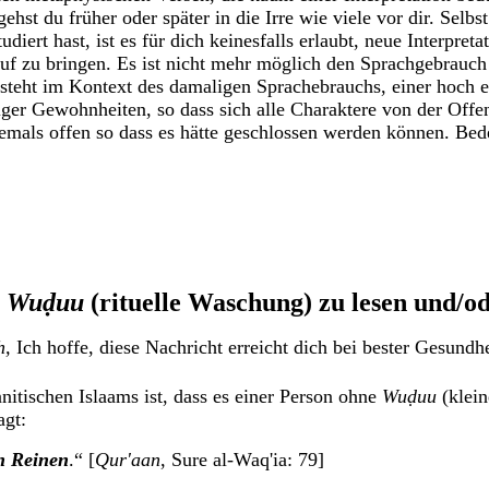
gehst du früher oder später in die Irre wie viele vor dir. Sel
udiert hast, ist es für dich keinesfalls erlaubt, neue Interpreta
auf zu bringen.
Es ist nicht mehr möglich den Sprachgebrauc
steht im Kontext des damaligen Sprachebrauchs, einer hoch e
ger Gewohnheiten, so dass sich alle Charaktere von der Off
iemals offen so dass es
hätte
geschlossen werden können. Bede
e
Wu
ḍ
uu
(rituelle Waschung) zu lesen und/o
h,
Ich hoffe, diese Nachricht erreicht dich bei bester Gesundh
nnitischen Islaams ist, dass es einer Person ohne
Wuḍuu
(klein
agt:
n Reinen
.“ [
Qur'aan
, Sure al-Waq'ia: 79]