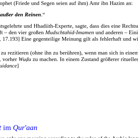
ophet (Friede und Segen seien auf ihm) Amr ibn Hazim an:
 außer den Reinen
.“
tsgelehrte und Hhadiith-Experte, sagte, dass dies eine Recht
ft – den vier großen
Mudschtahid-Imamen
und anderen – Einig
, 17.193] Eine gegenteilige Meinung gilt als fehlerhaft und 
zu rezitieren (ohne ihn zu berühren), wenn man sich in einem
h, vorher
Wuḍu
zu machen. In einem Zustand größerer ritueller 
Guidance
]
t
im
Qur'aan
.