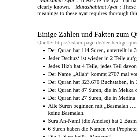
"
Muhkamat Ayat
": These are the ayat that h
clearly known. "
Mutashabihat Ayat
": These
meanings to these ayat requires thorough thi
Einige Zahlen und Fakten zum Q
Quelle: https://islam-page.de/der-heilige-qu
Der Quran hat 114 Suren, unterteilt in 3
Jeder Dschuz‘ ist wieder in 2 Teile aufg
Jedes Hizb hat 4 Teile, jedes Teil davon
Der Name „Allah“ kommt 2707 mal vor
Der Quran hat 323.670 Buchstaben, in 
Der Quran hat 87 Suren, die in Mekka 
Der Quran hat 27 Suren, die in Medina 
Alle Suren beginnen mit „Basmalah ….“
keine Basmalah.
Sura An-Naml (die Ameise) hat 2 Basm
6 Suren haben die Namen von Prophet
Die 7. Sura heißt „Maryam“