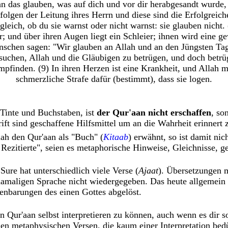
an das glauben, was auf dich und vor dir herabgesandt wurde, 
folgen der Leitung ihres Herrn und diese sind die Erfolgreich
 gleich, ob du sie warnst oder nicht warnst: sie glauben nicht.
; und über ihren Augen liegt ein Schleier; ihnen wird eine ge
schen sagen: "Wir glauben an Allah und an den Jüngsten Tag"
suchen, Allah und die Gläubigen zu betrügen, und doch betrüge
mpfinden. (9) In ihren Herzen ist eine Krankheit, und Allah me
schmerzliche Strafe dafür (bestimmt), dass sie logen.
Tinte und Buchstaben, ist
der Qur'aan nicht erschaffen
, so
ift sind geschaffene Hilfsmittel um an die Wahrheit erinnert
h den Qur'aan als "Buch" (
Kitaab
) erwähnt, so ist damit nic
zitierte", seien es metaphorische Hinweise, Gleichnisse, ges
Sure hat unterschiedlich viele Verse (
Ajaat
). Übersetzungen m
amaligen Sprache nicht wiedergegeben. Das heute allgemein g
fenbarungen des einen Gottes abgelöst.
den Qur'aan selbst interpretieren zu können, auch wenn es dir
den metaphysischen Versen, die kaum einer Interpretation be