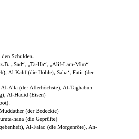
n den Schulden.
n; z.B. „Sad“, „Ta-Ha“, „Alif-Lam-Mim“
), Al Kahf (die Höhle), Saba‘, Fatir (der
 Al-A’la (der Allerhöchste), At-Taghabun
g), Al-Hadid (Eisen)
bot).
-Muddather (der Bedeckte)
Mumta-hana (die Geprüfte)
gebenheit), Al-Falaq (die Morgenröte), An-