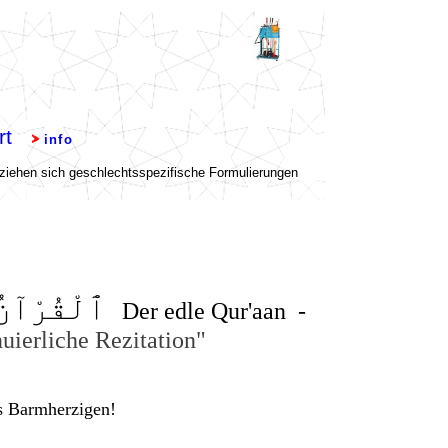
ٱلْقُرْآنُ
Der edle Qur'aan -
uierliche Rezitation"
s Barmherzigen!