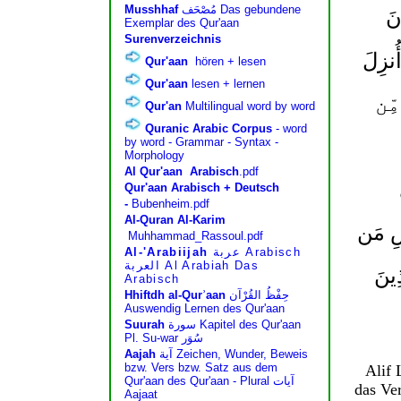
نَ
ُنزِلَ
ِّن
سِ مَن
ِينَ
Alif
das Ve