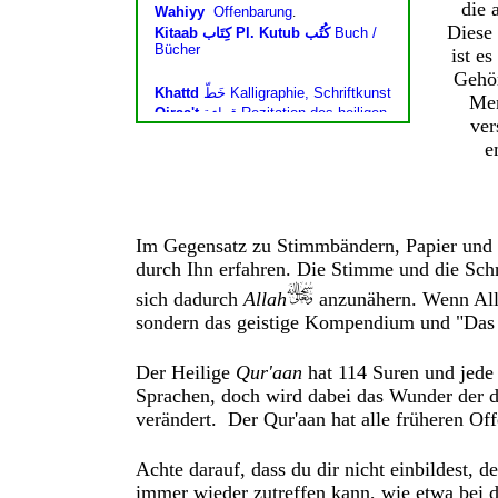
die 
Diese 
ist es
Gehör
Men
ver
e
Im Gegensatz zu
Stimmbändern,
Papier und 
durch Ihn erfahren. Die
Stimme und die
Schr
sich dadurch
Allah
anzunähern. Wenn Alla
sondern das geistige Kompendium und "Das Re
Der Heilige
Qur'aan
hat 114 Suren und jede 
Sprachen, doch wird dabei das Wunder der d
verändert. Der Qur'aan hat alle früheren Of
Achte darauf, dass du dir nicht einbildest, 
immer wieder zutreffen kann, wie etwa bei 