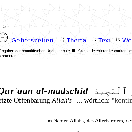
Qur'aan
al-madschid
 ٱلْمَجِيدُ
etzte
Offenbarung
Allah's
... wörtlich:
"kontin
Im Namen Allahs, des Allerbarmers, de