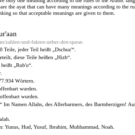
ave only one meaning according to the rules of the Arabic lan
 are the ayat that can have many meanings according to the ru
nking so that acceptable meanings are given to them.
ur'aan
ran/zahlen-und-fakten-ueber-den-quran
0 Teile, jeder Teil heißt „Dschuz'“.
eteilt, diese Teile heißen „Hizb“.
 heißt „Rub'u“.
.
77.934 Wörtern.
offenbart wurden.
offenbart wurden.
 Im Namen Allahs, des Allerbarmers, des Barmherzigen! Auße
alah.
en: Yunus, Hud, Yusuf, Ibrahim, Muhhammad, Noah.