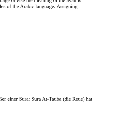
guage or else the meaning of the ayah is
les of the Arabic language. Assigning
r einer Sura: Sura At-Tauba (die Reue) hat