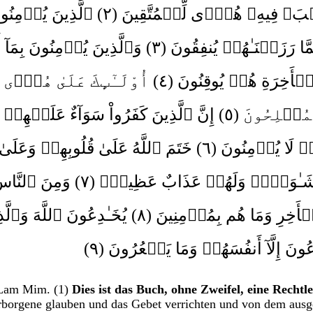
بَ‌ۛ فِيهِ‌ۛ هُدً۬ى لِّلۡمُتَّقِينَ ( ٢
ٱلَّذِينَ يُؤۡمِنُو
ا رَزَقۡنَـٰهُمۡ يُنفِقُونَ ( ٣
وَٱلَّذِينَ يُؤۡمِنُونَ بِمَآ أ
لۡأَخِرَةِ هُمۡ يُوقِنُونَ ( ٤
أُوْلَـٰٓٮِٕكَ عَلَىٰ هُدً۬ى م
ۡمُفۡلِحُونَ ( ٥
إِنَّ ٱلَّذِينَ كَفَرُواْ سَوَآءٌ عَلَيۡهِمۡ
 لَا يُؤۡمِنُونَ ( ٦
خَتَمَ ٱللَّهُ عَلَىٰ قُلُوبِهِمۡ وَعَلَىٰ
شَـٰوَةٌ۬‌ۖ وَلَهُمۡ عَذَابٌ عَظِيمٌ۬ ( ٧
وَمِنَ ٱلنَّا
ۡأَخِرِ وَمَا هُم بِمُؤۡمِنِينَ ( ٨
يُخَـٰدِعُونَ ٱللَّهَ وَٱلَّذ
َعُونَ إِلَّآ أَنفُسَهُمۡ وَمَا يَشۡعُرُونَ ( ٩
 Lam Mim. (1)
Dies ist das Buch, ohne Zweifel, eine Rechtl
rborgene glauben und das Gebet verrichten und von dem ausg