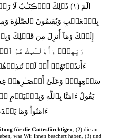
الٓمٓ ( ١ )
ذَٲلِكَ ٱلۡڪِتَـٰبُ لَا رَيۡ )
بِٱلۡغَيۡبِ وَيُقِيمُونَ ٱلصَّلَوٰةَ وَمِمَّ )
إِلَيۡكَ وَمَآ أُنزِلَ مِن قَبۡلِكَ وَبِٱ )
رَّبِّهِمۡ‌ۖ وَأُوْلَـٰٓٮِٕكَ هُمُ ٱل )
ءَأَنذَرۡتَهُمۡ أَمۡ لَمۡ تُنذِرۡهُمۡ )
سَمۡعِهِمۡ‌ۖ وَعَلَىٰٓ أَبۡصَـٰرِهِمۡ غِ )
يَقُولُ ءَامَنَّا بِٱللَّهِ وَبِٱلۡيَوۡمِ ٱل )
ءَامَنُواْ وَمَا يَخۡد )
eitung für die Gottesfürchtigen
, (2) die an
eben, was Wir ihnen beschert haben, (3) und